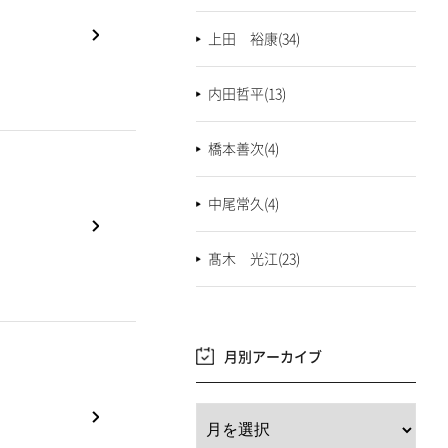
上田 裕康(34)
内田哲平(13)
橋本善次(4)
中尾常久(4)
髙木 光江(23)
月別アーカイブ