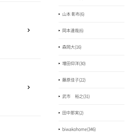
山本 彰布(6)
岡本達哉(6)
森岡大(16)
増田仰洋(30)
藤原佳子(22)
武市 裕之(31)
田中那実(2)
biwakohome(346)