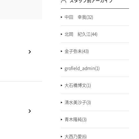
スタッフ別アーカイブ
中田 幸我(32)
北岡 紀久江(44)
金子弥未(43)
grofield_admin(1)
大石橋博文(1)
清水美沙子(3)
青木隆純(3)
大西乃愛(6)